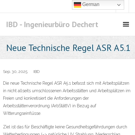
German
IBD - Ingenieurbüro Dechert
Leistungen
Neue Technische Regel ASR A5.1
- Arbeitsschutz
- - Begehungen
Sep. 30, 2025
IBD
Die neue Technische Regel ASR A5.1 befasst sich mit Arbeitsplätzen
- - Gefahrstoffe
in nicht allseits umschlossenen Arbeitsstätten und Arbeitsplätzen im
Freien und konkretisiert die Anforderungen der
- Gefahrguttransport
Arbeitsstättenverordnung (ArbStättV) in Bezug auf
- - Schulung nach Kapitel 1.3 ADR
Witterungseinflüsse.
Angebot
Ziel ist das für Beschäftigte keine Gesundheitsgefährdungen durch
Wetterbedingungen (–> natürliche UV Strahlung, Niederschlag,