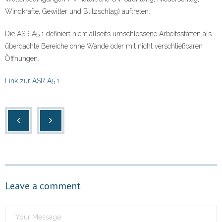
Kontakt
Windkräfte, Gewitter und Blitzschlag) auftreten.
Über uns …
Die ASR A5.1 definiert nicht allseits umschlossene Arbeitsstätten als
überdachte Bereiche ohne Wände oder mit nicht verschließbaren
Datenschutz
Öffnungen.
Impressum
Link zur ASR A5.1
Leave a comment