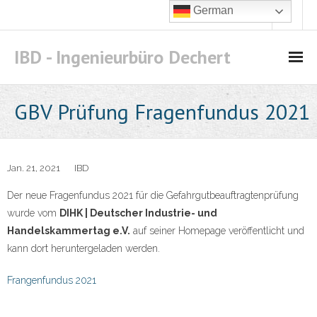
German
IBD - Ingenieurbüro Dechert
Leistungen
GBV Prüfung Fragenfundus 2021
- Arbeitsschutz
- - Begehungen
Jan. 21, 2021
IBD
Der neue Fragenfundus 2021 für die Gefahrgutbeauftragtenprüfung
- - Gefahrstoffe
wurde vom
DIHK | Deutscher Industrie- und
Handelskammertag e.V.
- Gefahrguttransport
auf seiner Homepage veröffentlicht und
kann dort heruntergeladen werden.
- - Schulung nach Kapitel 1.3 ADR
Frangenfundus 2021
Angebot