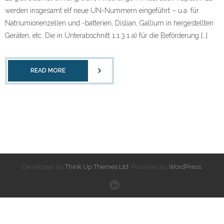
Kontakt
werden insgesamt elf neue UN-Nummern eingeführt – u.a. für
Natriumionenzellen und -batterien, Dislian, Gallium in hergestellten
Über uns …
Geräten, etc. Die in Unterabschnitt 1.1.3.1 a) für die Beförderung […]
Datenschutz
READ MORE
Impressum
Developed by
Think Up Themes Ltd
. Powered by
WordPress
.