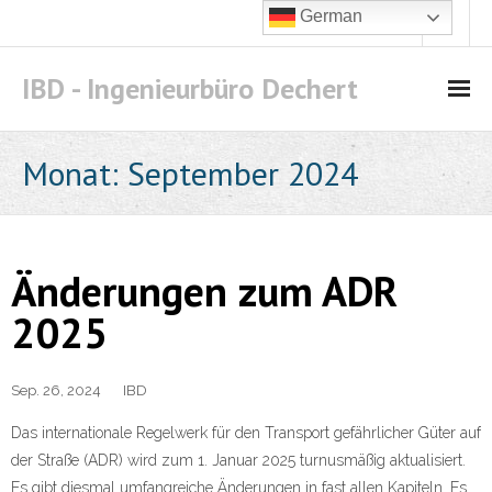
German
IBD - Ingenieurbüro Dechert
Leistungen
Monat:
September 2024
- Arbeitsschutz
- - Begehungen
Änderungen zum ADR
- - Gefahrstoffe
2025
- Gefahrguttransport
Sep. 26, 2024
IBD
- - Schulung nach Kapitel 1.3 ADR
Das internationale Regelwerk für den Transport gefährlicher Güter auf
Angebot
der Straße (ADR) wird zum 1. Januar 2025 turnusmäßig aktualisiert.
Es gibt diesmal umfangreiche Änderungen in fast allen Kapiteln. Es